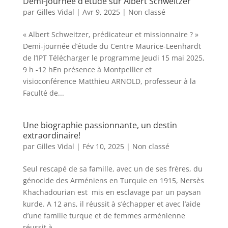
Demi-journée d’étude sur Albert Schweitzer
par
Gilles Vidal
|
Avr 9, 2025
|
Non classé
« Albert Schweitzer, prédicateur et missionnaire ? »
Demi-journée d’étude du Centre Maurice-Leenhardt
de l’IPT Télécharger le programme Jeudi 15 mai 2025,
9 h -12 hEn présence à Montpellier et
visioconférence Matthieu ARNOLD, professeur à la
Faculté de...
Une biographie passionnante, un destin
extraordinaire!
par
Gilles Vidal
|
Fév 10, 2025
|
Non classé
Seul rescapé de sa famille, avec un de ses frères, du
génocide des Arméniens en Turquie en 1915, Nersès
Khachadourian est mis en esclavage par un paysan
kurde. A 12 ans, il réussit à s’échapper et avec l’aide
d’une famille turque et de femmes arménienne
réussit à...